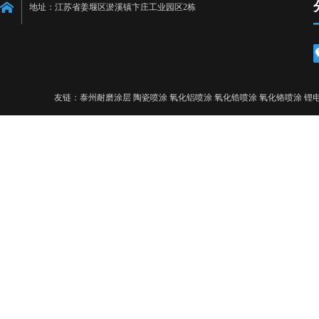
地址：江苏省姜堰区淤溪镇卞庄工业园区2栋
友链：泰州耐磨涂层 陶瓷喷涂 氧化铝喷涂 氧化锆喷涂 氧化铬喷涂 锂